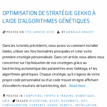
LE
DÉPLOIEMENT
OPTIMISATION DE STRATÉGIE GEKKO À
DE
GEKKO
SUR
L’AIDE D’ALGORITHMES GÉNÉTIQUES
UNE
« PETITE »
MACHINE
POSTED ON
11TH JANVIER 2019
BY
ARNAULD DRAVET
VIRTUELLE
AMAZON
EC2
Dans les tutoriels précédents, nous avons vu comment installer
Gekko, utiliser ses fonctionnalités principales et créer votre
première stratégie personnalisée. Dans cet article, nous allons nous
concentrer sur l’optimisation de vos stratégies grâce au
backtesting automatique des paramètres avec Gekkoga, et les
algorithmes génétiques. Chaque stratégie, qu’il s’agisse de votre
propre code personnalisé ou d’un code trouvé en ligne affichant
d’excellents résultats de backtesting, doit…
Read more ...
POSTED IN
COMPUTING
,
CRYPTO & TRADING
,
DOMOTIQUE
,
UNIX
TAGGED
ALGORITHM
,
ASSET
,
AUTOMATIC
,
BOT
,
CONFIGURATION
,
CURRENCY
,
GEKKO
,
GENETIC
,
INSTALLATION
,