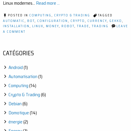
Linux modernes…
Read more ...
POSTED IN
COMPUTING
,
CRYPTO & TRADING
TAGGED
AUTOMATIC
,
BOT
,
CONFIGURATION
,
CRYPTO
,
CURRENCY
,
GEKKO
,
INSTALLATION
,
LINUX
,
MONEY
,
ROBOT
,
TRADE
,
TRADING
LEAVE
ON
A COMMENT
GUIDE
D’INSTALLATION
DU
BOT
CATÉGORIES
DE
TRADING
CRYPTO
Android
(1)
GEKKO
(LINUX/WINDOWS)
Automatisation
(1)
Computing
(14)
Crypto & Trading
(6)
Debian
(6)
Domotique
(14)
énergie
(2)
Energy
(2)