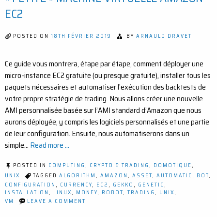
GAMME,
EC2
ÉTAPE
PAR
ÉTAPE
POSTED ON
18TH FÉVRIER 2019
BY
ARNAULD DRAVET
Ce guide vous montrera, étape par étape, comment déployer une
micro-instance EC2 gratuite (ou presque gratuite), installer tous les
paquets nécessaires et automatiser l’exécution des backtests de
votre propre stratégie de trading. Nous allons créer une nouvelle
AMI personnalisée basée sur l’AMI standard d’Amazon que nous
aurons déployée, y compris les logiciels personnalisés et une partie
de leur configuration. Ensuite, nous automatiserons dans un
simple…
Read more ...
POSTED IN
COMPUTING
,
CRYPTO & TRADING
,
DOMOTIQUE
,
UNIX
TAGGED
ALGORITHM
,
AMAZON
,
ASSET
,
AUTOMATIC
,
BOT
,
CONFIGURATION
,
CURRENCY
,
EC2
,
GEKKO
,
GENETIC
,
INSTALLATION
,
LINUX
,
MONEY
,
ROBOT
,
TRADING
,
UNIX
,
ON
VM
LEAVE A COMMENT
COMMENT
AUTOMATISER