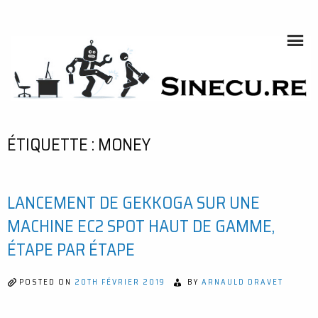
Skip
to
content
SINECU.RE
HOME AUTOMATION, SYSTEMS, NETWORKS, COMPUTING,
AI, CRYPTOS, DEVELOPMENT, PHOTOGRAPHY, TRAVELS,
HANDCRAFTING
ÉTIQUETTE :
MONEY
LANCEMENT DE GEKKOGA SUR UNE
MACHINE EC2 SPOT HAUT DE GAMME,
ÉTAPE PAR ÉTAPE
POSTED ON
20TH FÉVRIER 2019
BY
ARNAULD DRAVET