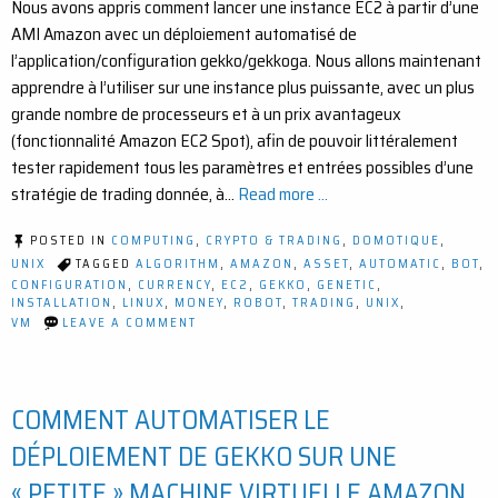
Nous avons appris comment lancer une instance EC2 à partir d’une
AMI Amazon avec un déploiement automatisé de
l’application/configuration gekko/gekkoga. Nous allons maintenant
apprendre à l’utiliser sur une instance plus puissante, avec un plus
grande nombre de processeurs et à un prix avantageux
(fonctionnalité Amazon EC2 Spot), afin de pouvoir littéralement
tester rapidement tous les paramètres et entrées possibles d’une
stratégie de trading donnée, à…
Read more ...
POSTED IN
COMPUTING
,
CRYPTO & TRADING
,
DOMOTIQUE
,
UNIX
TAGGED
ALGORITHM
,
AMAZON
,
ASSET
,
AUTOMATIC
,
BOT
,
CONFIGURATION
,
CURRENCY
,
EC2
,
GEKKO
,
GENETIC
,
INSTALLATION
,
LINUX
,
MONEY
,
ROBOT
,
TRADING
,
UNIX
,
ON
VM
LEAVE A COMMENT
LANCEMENT
DE
GEKKOGA
SUR
COMMENT AUTOMATISER LE
UNE
MACHINE
EC2
DÉPLOIEMENT DE GEKKO SUR UNE
SPOT
HAUT
« PETITE » MACHINE VIRTUELLE AMAZON
DE