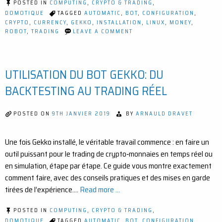
POSTED IN
COMPUTING
,
CRYPTO & TRADING
,
DOMOTIQUE
TAGGED
AUTOMATIC
,
BOT
,
CONFIGURATION
,
CRYPTO
,
CURRENCY
,
GEKKO
,
INSTALLATION
,
LINUX
,
MONEY
,
ON
ROBOT
,
TRADING
LEAVE A COMMENT
COMMENT
PERSONNALISER
UNE
STRATÉGIE GEKKO
UTILISATION DU BOT GEKKO: DU
(GUIDE
ÉTAPE
PAR
BACKTESTING AU TRADING RÉEL
ÉTAPE)
POSTED ON
9TH JANVIER 2019
BY
ARNAULD DRAVET
Une fois Gekko installé, le véritable travail commence : en faire un
outil puissant pour le trading de crypto‑monnaies en temps réel ou
en simulation, étape par étape. Ce guide vous montre exactement
comment faire, avec des conseils pratiques et des mises en garde
tirées de l’expérience.…
Read more ...
POSTED IN
COMPUTING
,
CRYPTO & TRADING
,
DOMOTIQUE
TAGGED
AUTOMATIC
,
BOT
,
CONFIGURATION
,