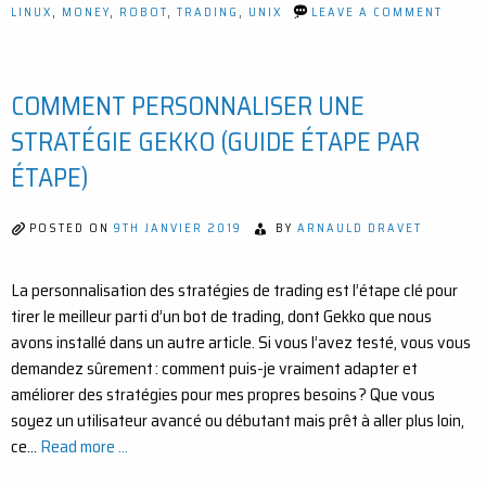
ON
LINUX
,
MONEY
,
ROBOT
,
TRADING
,
UNIX
LEAVE A COMMENT
OPTIM
DE
STRAT
GEKK
COMMENT PERSONNALISER UNE
À
L’AID
D’AL
STRATÉGIE GEKKO (GUIDE ÉTAPE PAR
GÉNÉT
ÉTAPE)
POSTED ON
9TH JANVIER 2019
BY
ARNAULD DRAVET
La personnalisation des stratégies de trading est l’étape clé pour
tirer le meilleur parti d’un bot de trading, dont Gekko que nous
avons installé dans un autre article. Si vous l’avez testé, vous vous
demandez sûrement : comment puis-je vraiment adapter et
améliorer des stratégies pour mes propres besoins ? Que vous
soyez un utilisateur avancé ou débutant mais prêt à aller plus loin,
ce…
Read more ...