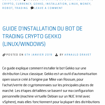
CRYPTO
,
CURRENCY
,
GEKKO
,
INSTALLATION
,
LINUX
,
MONEY
,
ON
ROBOT
,
TRADING
LEAVE A COMMENT
UTILISATION
DU
BOT
GEKKO:
GUIDE D’INSTALLATION DU BOT DE
DU
BACKTESTING
AU
TRADING CRYPTO GEKKO
TRADING
RÉEL
(LINUX/WINDOWS)
POSTED ON
6TH JANVIER 2019
BY
ARNAULD DRAVET
Ce guide explique comment installer le bot Gekko sur une
distribution Linux classique. Gekko est un outil d’automatisation
open source créé à l’origine par Mike van Rossum, pour
l’achat/vente de cryptomonnaies sur les principales places de
marché. Les étapes détaillées se basent sur ma configuration
personnelle (machine virtuelle Debian sur un NUC Intel avec
vSphere), mais elles fonctionnent pour la plupart des distributions