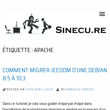
Skip
to
content
SINECU.RE
HOME AUTOMATION, SYSTEMS, NETWORKS, COMPUTING,
AI, CRYPTOS, DEVELOPMENT, PHOTOGRAPHY, TRAVELS,
HANDCRAFTING
ÉTIQUETTE :
APACHE
COMMENT MIGRER JEEDOM D’UNE DEBIAN
8.5 À 10.3
POSTED ON
12TH AVRIL 2020
BY
ARNAULD DRAVET
Dans ce tutoriel, je vais vous guider étape par étape dans
l’installation de la plateforme domotique Jeedom en la migrant d’un