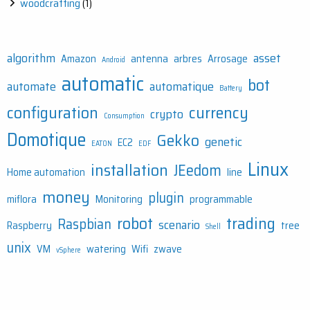
woodcrafting
(1)
algorithm
asset
Amazon
antenna
arbres
Arrosage
Android
automatic
bot
automate
automatique
Battery
configuration
currency
crypto
Consumption
Domotique
Gekko
genetic
EC2
EATON
EDF
Linux
installation
JEedom
Home automation
line
money
plugin
miflora
Monitoring
programmable
robot
trading
Raspbian
scenario
Raspberry
tree
Shell
unix
VM
watering
Wifi
zwave
vSphere