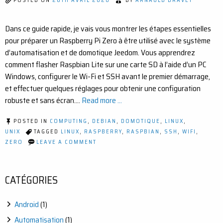
POSTED ON
26TH AVRIL 2020
BY
ARNAULD DRAVET
SOUS
JEEDOM
Dans ce guide rapide, je vais vous montrer les étapes essentielles
pour préparer un Raspberry Pi Zero à être utilisé avec le système
d’automatisation et de domotique Jeedom. Vous apprendrez
comment flasher Raspbian Lite sur une carte SD à l’aide d’un PC
Windows, configurer le Wi-Fi et SSH avant le premier démarrage,
et effectuer quelques réglages pour obtenir une configuration
robuste et sans écran.…
Read more ...
POSTED IN
COMPUTING
,
DEBIAN
,
DOMOTIQUE
,
LINUX
,
UNIX
TAGGED
LINUX
,
RASPBERRY
,
RASPBIAN
,
SSH
,
WIFI
,
ON
ZERO
LEAVE A COMMENT
COMMENT
INSTALLER
DEBIAN
RASPBIAN
CATÉGORIES
SUR
UN
RASPBERRY
Android
(1)
PI
ZERO
Automatisation
(1)
W