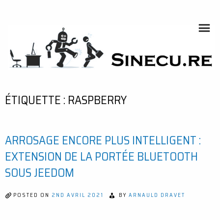
Skip
to
content
SINECU.RE
HOME AUTOMATION, SYSTEMS, NETWORKS, COMPUTING,
AI, CRYPTOS, DEVELOPMENT, PHOTOGRAPHY, TRAVELS,
HANDCRAFTING
ÉTIQUETTE :
RASPBERRY
ARROSAGE ENCORE PLUS INTELLIGENT :
EXTENSION DE LA PORTÉE BLUETOOTH
SOUS JEEDOM
POSTED ON
2ND AVRIL 2021
BY
ARNAULD DRAVET