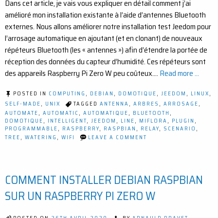
Dans cet article, je vais vous expliquer en détail comment j’ai
amélioré mon installation existante à l’aide d’antennes Bluetooth
externes. Nous allons améliorer notre installation test Jeedom pour
l’arrosage automatique en ajoutant (et en clonant) de nouveaux
répéteurs Bluetooth (les « antennes ») afin d’étendre la portée de
réception des données du capteur d’humidité. Ces répéteurs sont
des appareils Raspberry Pi Zero W peu coûteux.…
Read more ...
POSTED IN
COMPUTING
,
DEBIAN
,
DOMOTIQUE
,
JEEDOM
,
LINUX
,
SELF-MADE
,
UNIX
TAGGED
ANTENNA
,
ARBRES
,
ARROSAGE
,
AUTOMATE
,
AUTOMATIC
,
AUTOMATIQUE
,
BLUETOOTH
,
DOMOTIQUE
,
INTELLIGENT
,
JEEDOM
,
LINE
,
MIFLORA
,
PLUGIN
,
PROGRAMMABLE
,
RASPBERRY
,
RASPBIAN
,
RELAY
,
SCENARIO
,
ON
TREE
,
WATERING
,
WIFI
LEAVE A COMMENT
ARROSAGE
ENCORE
PLUS
INTELLIGENT
COMMENT INSTALLER DEBIAN RASPBIAN
:
EXTENSION
DE
SUR UN RASPBERRY PI ZERO W
LA
PORTÉE
BLUETOOTH