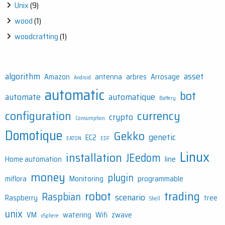
Unix
(9)
wood
(1)
woodcrafting
(1)
algorithm
asset
Amazon
antenna
arbres
Arrosage
Android
automatic
bot
automate
automatique
Battery
configuration
currency
crypto
Consumption
Domotique
Gekko
genetic
EC2
EATON
EDF
Linux
installation
JEedom
Home automation
line
money
plugin
miflora
Monitoring
programmable
robot
trading
Raspbian
scenario
Raspberry
tree
Shell
unix
VM
watering
Wifi
zwave
vSphere