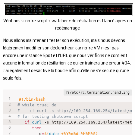
Vérifions si notre script « watcher » de résiliation est lancé après un
redémarrage
Nous allons maintenant tester son exécution, mais nous devons
légèrement modifier son déclencheur, car notre VM n’est pas
encore une instance Spot et l’URL que nous vérifions ne contient
aucune information de résiliation, ce qui entraînera une erreur 404.
J’ai également désactivé la boucle afin qu’elle ne s’exécute qu’une
seule fois.
#!/bin/bash
# while true; do
#    if curl -s http://169.254.169.254/latest/me
# for testing shutdown script
if
curl
 -s http://169.254.169.254/latest/meta
then
         d
=
$(
date
 +%Y%m%d_%H%M%S
)