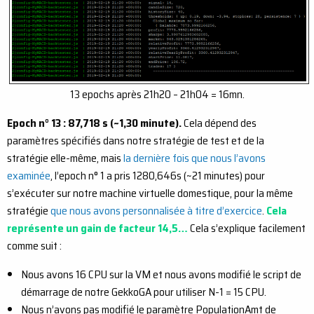
13 epochs après 21h20 – 21h04 = 16mn.
Epoch n° 13 : 87,718 s (~1,30 minute).
Cela dépend des
paramètres spécifiés dans notre stratégie de test et de la
stratégie elle-même, mais
la dernière fois que nous l’avons
examinée
, l’epoch n° 1 a pris 1280,646s (~21 minutes) pour
s’exécuter sur notre machine virtuelle domestique, pour la même
stratégie
que nous avons personnalisée à titre d’exercice
.
Cela
représente un gain de facteur 14,5…
Cela s’explique facilement
comme suit :
Nous avons 16 CPU sur la VM et nous avons modifié le script de
démarrage de notre GekkoGA pour utiliser N-1 = 15 CPU.
Nous n’avons pas modifié le paramètre PopulationAmt de