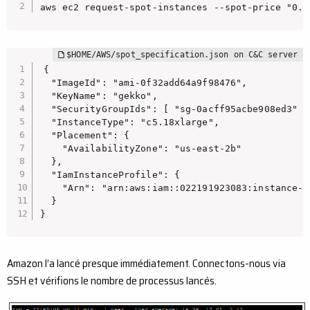
aws ec2 request-spot-instances --spot-price "0.7
{

  "ImageId": "ami-0f32add64a9f98476",

  "KeyName": "gekko",

  "SecurityGroupIds": [ "sg-0acff95acbe908ed3" ],
  "InstanceType": "c5.18xlarge",

  "Placement": {

    "AvailabilityZone": "us-east-2b"

  },

  "IamInstanceProfile": {

    "Arn": "arn:aws:iam::022191923083:instance-p
  }

}
Amazon l’a lancé presque immédiatement. Connectons-nous via
SSH et vérifions le nombre de processus lancés.