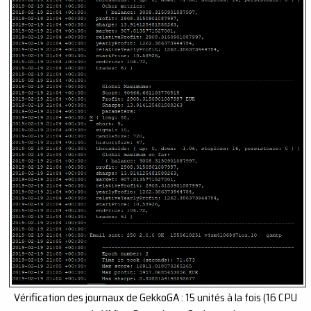
Vérification des journaux de GekkoGA : 15 unités à la fois (16 CPU