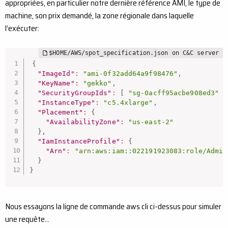
appropriées, en particulier notre dernière référence AMI, le type de
machine, son prix demandé, la zone régionale dans laquelle
l’exécuter:
{
"ImageId"
:
"ami-0f32add64a9f98476"
,
"KeyName"
:
"gekko"
,
"SecurityGroupIds"
:
[
"sg-0acff95acbe908ed3"
]
"InstanceType"
:
"c5.4xlarge"
,
"Placement"
:
{
"AvailabilityZone"
:
"us-east-2"
}
,
"IamInstanceProfile"
:
{
"Arn"
:
"arn:aws:iam::022191923083:role/Admin
}
}
Nous essayons la ligne de commande aws cli ci-dessus pour simuler
une requête…