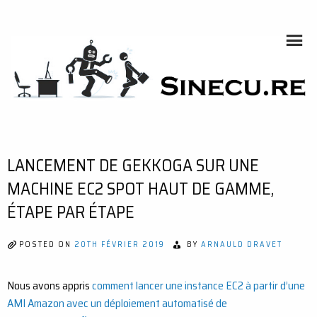
Skip
to
content
SINECU.RE
HOME AUTOMATION, SYSTEMS, NETWORKS, COMPUTING,
AI, CRYPTOS, DEVELOPMENT, PHOTOGRAPHY, TRAVELS,
HANDCRAFTING
LANCEMENT DE GEKKOGA SUR UNE
MACHINE EC2 SPOT HAUT DE GAMME,
ÉTAPE PAR ÉTAPE
POSTED ON
20TH FÉVRIER 2019
BY
ARNAULD DRAVET
Nous avons appris
comment lancer une instance EC2 à partir d’une
AMI Amazon avec un déploiement automatisé de