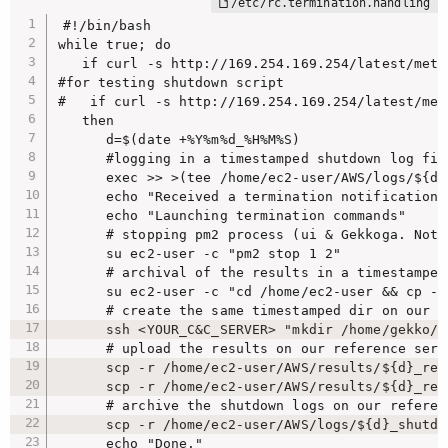
#!/bin/bash

while true; do

   if curl -s http://169.254.169.254/latest/meta
#for testing shutdown script

#   if curl -s http://169.254.169.254/latest/met
   then

      d=$(date +%Y%m%d_%H%M%S)

      #logging in a timestamped shutdown log fil
      exec >> >(tee /home/ec2-user/AWS/logs/${d}
      echo "Received a termination notification o
      echo "Launching termination commands"

      # stopping pm2 process (ui & Gekkoga. Nota
      su ec2-user -c "pm2 stop 1 2"

      # archival of the results in a timestamped 
      su ec2-user -c "cd /home/ec2-user && cp -R
      # create the same timestamped dir on our r
      ssh <YOUR_C&C_SERVER> "mkdir /home/gekko/A
      # upload the results on our reference serv
      scp -r /home/ec2-user/AWS/results/${d}_res
      scp -r /home/ec2-user/AWS/results/${d}_res
      # archive the shutdown logs on our referenc
      scp -r /home/ec2-user/AWS/logs/${d}_shutdo
      echo "Done."
