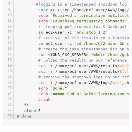
#logging in a timestamped shutdown log f
exec
>>
>
(
tee /home/ec2-user/AWS/logs/
$
echo
"Received a termination notificati
echo
"Launching termination commands"
# stopping pm2 process (ui & Gekkoga)
su
 ec2-user -c 
"pm2 stop 1 2"
# archival of the results in a timestam
su
 ec2-user -c 
"cd /home/ec2-user && cp
# create the same timestamped dir on ou
ssh
<
YOUR_C
&
C_SERVER
>
"mkdir /home/gekk
# upload the results on our reference s
scp
 -r /home/ec2-user/AWS/results/
${d}
_
scp
 -r /home/ec2-user/AWS/results/
${d}
_
# archive the shutdown logs on our refe
scp
 -r /home/ec2-user/AWS/logs/
${d}
_shu
echo
"Done."
echo
"===== End of Gekko Termination sc
break
fi
sleep
# done