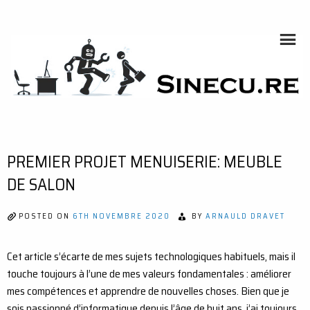
Skip
to
content
SINECU.RE
HOME AUTOMATION, SYSTEMS, NETWORKS, COMPUTING,
AI, CRYPTOS, DEVELOPMENT, PHOTOGRAPHY, TRAVELS,
HANDCRAFTING
PREMIER PROJET MENUISERIE: MEUBLE
DE SALON
POSTED ON
6TH NOVEMBRE 2020
BY
ARNAULD DRAVET
Cet article s’écarte de mes sujets technologiques habituels, mais il
touche toujours à l’une de mes valeurs fondamentales : améliorer
mes compétences et apprendre de nouvelles choses. Bien que je
sois passionné d’informatique depuis l’âge de huit ans, j’ai toujours